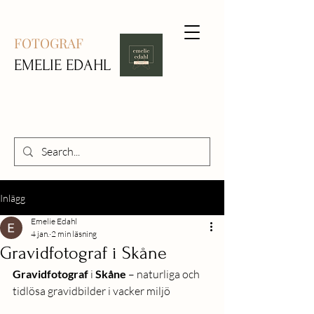
FOTOGRAF
EMELIE EDAHL
Inlägg
Emelie Edahl
4 jan.
2 min läsning
Gravidfotograf i Skåne
Gravidfotograf
 i 
Skåne
 – naturliga och 
tidlösa gravidbilder i vacker miljö