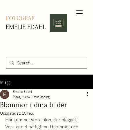
FOTOGRAF
EMELIE EDAHL
Inlägg
Emelie Edahl
9 aug. 2024
1 min läsning
Blommor i dina bilder
Uppdaterat:
10 feb.
Här kommer stora blomsterinlägget!
Visst är det härligt med blommor och 