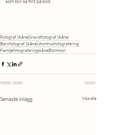
som blir så fint på bild. 
Fotograf Skåne
Gravidfotograf Skåne
Barnfotograf Skåne
Utomhusfotografering
Familjefotograferingskåne
Blommor
Senaste inlägg
Visa alla